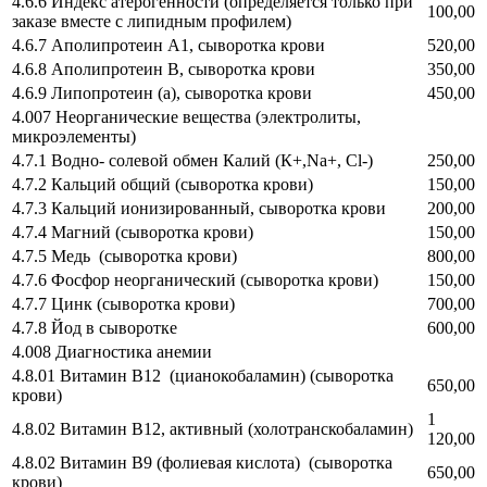
4.6.6 Индекc атерогенности (определяется только при
100,00
заказе вместе с липидным профилем)
4.6.7 Аполипротеин А1, сыворотка крови
520,00
4.6.8 Аполипротеин В, сыворотка крови
350,00
4.6.9 Липопротеин (а), сыворотка крови
450,00
4.007 Неорганические вещества (электролиты,
микроэлементы)
4.7.1 Водно- солевой обмен Калий (К+,Na+, Сl-)
250,00
4.7.2 Кальций общий (сыворотка крови)
150,00
4.7.3 Кальций ионизированный, сыворотка крови
200,00
4.7.4 Магний (сыворотка крови)
150,00
4.7.5 Медь (сыворотка крови)
800,00
4.7.6 Фосфор неорганический (сыворотка крови)
150,00
4.7.7 Цинк (сыворотка крови)
700,00
4.7.8 Йод в сыворотке
600,00
4.008 Диагностика анемии
4.8.01 Витамин В12 (цианокобаламин) (сыворотка
650,00
крови)
1
4.8.02 Витамин В12, активный (холотранскобаламин)
120,00
4.8.02 Витамин В9 (фолиевая кислота) (сыворотка
650,00
крови)