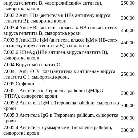
вируса гепатита B, «австралийский» антиген),
250,00
сыворотка крови
7.003.2 Anti-HBs (антитела к HBs-антигену вируса
300,00
гепатита B), сыворотка крови
7.003.4 Anti-HBс, антитела класса к HB-core-антигену
450,00
вируса гепатита B, сыворотка крови
7.003.5 Anti-HBс IgМ (антитела класса IgМ к HB-core-
450,00
антигену вируса гепатита B), сыворотка
7.003.6 HBеAg (HBе-антиген вируса гепатита В),
300,00
сыворотка крови,
7.004 Вирусный гепатит С
7.004.1 Anti-HCV- total (антитела к антигенам вируса
250,00
гепатита C ), сыворотка крови,
7.005 Сифилис
7.005.1 Антитела к Treponema pallidum IgM/IgG
300,00
(РПГА), сыворотка крови,
7.005.2 Антитела IgM к Treponema pallidum, сыворотка
300,00
крови
7.005.3 Антитела IgG к Treponema pallidum, сыворотка
300,00
крови
7.005.4 Антитела суммарные к Treponema pallidum,
300,00
сыворотка крови