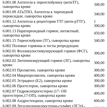
6.001.08 Антитела к тиреоглобулину (антиТГ),
340,00
сыворотка крови
6.001.09 АТкТПО, Антитела к тиреоидной
340,00
пероксидазе, сыворотка крови
6.001.12 Антитела к рецепторам ТТГ (анти-рТТГ),
1
сыворотка крови
300,00
6.001.13 Паратиреоидный гормон, интактный,
450,00
сыворотка крови
6.001.15 Тиреоглобулин (ТГ), сыворотка крови
340,00
6.002 Половые гормоны и тесты репродукции
6.002.01 Фолликулостимулирующий гормон (ФСГ),
300,00
сыворотка крови
6.002.02 Лютеинизирующий гормон (ЛГ), сыворотка
300,00
крови
6.002.03 Пролактин, сыворотка крови
300,00
6.002.04 Макропролактин, сыворотка крови
400,00
6.002.05 Эстрадиол (E2), сыворотка крови
300,00
6.002.06 Прогестерон, сыворотка крови
300,00
6.002.07 Гидроксипрогестерон (17- ОН
400,00
прогестерон,17-ОП), сыворотка крови
6.002.08 Андростендион, сыворотка крови
600,00
6.002.09 Дегидроэпиандростерон-сульфат (ДГЭА-