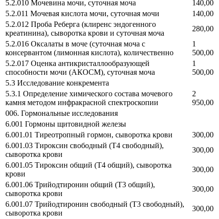
5.2.010 Мочевина мочи, суточная моча
140,00
5.2.011 Мочевая кислота мочи, суточная мочи
140,00
5.2.012 Проба Реберга (клиренс эндогенного
280,00
креатинина), сыворотка крови и суточная моча
5.2.016 Оксалаты в моче (суточная моча с
1
консервантом (лимонная кислота), количественно
500,00
5.2.017 Оценка антикристаллообразующей
1
способности мочи (АКОСМ), суточная моча
500,00
5.3 Исследование конкремента
5.3.1 Определение химического состава мочевого
2
камня методом инфракрасной спектроскопии
950,00
006. Гормональные исследования
6.001 Гормоны щитовидной железы
6.001.01 Тиреотропный гормон, сыворотка крови
300,00
6.001.03 Тироксин свободный (Т4 свободный),
300,00
сыворотка крови
6.001.05 Тироксин общий (Т4 общий), сыворотка
300,00
крови
6.001.06 Трийодтиронин общий (Т3 общий),
300,00
сыворотка крови
6.001.07 Трийодтиронин свободный (Т3 свободный),
300,00
сыворотка крови