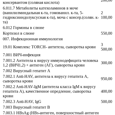
200,00
консервантом (соляная кислота)
6.011.7 Метаболиты катехоламинов в моче
(ванилилминдальная к-та, гомованил. к-та, 5-
2
гидроксииндолуксусная к-та), моча с консер.(солян. к-
100,00
та)
6.012 Гормоны в слюне
Кортизол в слюне
550,00
007. Инфекционная иммунология
3
19.01 Комплекс TORCH- антитела, сыворотка крови
500,00
7.001 ВИЧ-инфекция
7.001.2 Антитела к вирусу иммунодефицита человека
300,00
1,2 (ВИЧ1,2) + антиген (АГ), сыворотка крови
7.002 Вирусный гепатит А
7.002.1 Anti-HAV, антитела к вирусу гепатита А,
950,00
сыворотка крови
7.002.2 Anti-HAV-IgM (антитела класса IgM к вирусу
гепатита А), качественное опредление, сыворотка
400,00
крови
7.002.3 Аnti-HAV, IgG
500,00
7.003 Вирусный гепатит В
7.003.1 HBsAg (HBs-антиген, поверхностный антиген