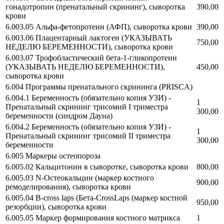
гонадотропин (пренатальный скрининг), сыворотка
390,00
крови
6.003.05 Альфа-фетопротеин (АФП), сыворотка крови
390,00
6.003.06 Плацентарный лактоген (УКАЗЫВАТЬ
750,00
НЕДЕЛЮ БЕРЕМЕННОСТИ), сыворотка крови
6.003.07 Трофобластический бета-1-гликопротеин
(УКАЗЫВАТЬ НЕДЕЛЮ БЕРЕМЕННОСТИ),
450,00
сыворотка крови
6.004 Программы пренатального скрининга (PRISCA)
6.004.1 Беременность (обязательно копия УЗИ) -
1
Пренатальный скрининг трисомий I триместра
300,00
беременности (синдром Дауна)
6.004.2 Беременность (обязательно копия УЗИ) -
1
Пренатальный скрининг трисомий II триместра
300,00
беременности
6.005 Маркеры остеопороза
6.005.02 Кальцитонин в сыворотке, сыворотка крови
800,00
6.005.03 N-Остеокальцин (маркер костного
900,00
ремоделирования), сыворотка крови
6.005.04 B-cross laps (Бета-CrossLaps (маркер костной
950,00
резорбции), сыворотка крови
6.005.05 Маркер формирования костного матрикса
1