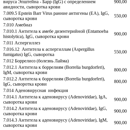
вируса Эпштейна - Барр (IgG) с определением
900,00
авидности, сыворотка крови
7.009.5 Epstein Barr Virus ранние антигены (EA), IgG,
550,00
сыворотка крови
7.010 Амебиаз
7.010.1 Антитела к амебе дизентерийной (Entamoeba
900,00
histolytica), IgG, сыворотка крови
7.011 Аспергиллез
7.016.12 Антитела к аспергиллам (Aspergillus
550,00
fumigatus) IgG, сыворотка
7.012 Боррелиоз (болезнь Лайма)
7.012.1 Антитела к боррелиям (Borrelia burgdorferi),
800,00
IgM, сыворотка крови
7.012.2 Антитела к боррелиям (Borrelia burgdorferi),
800,00
IgG, сыворотка крови
7.014 Аденовирусная инфекция
7.014.1 Антитела к аденовирусу (Adenoviridae), IgA,
900,00
сыворотка крови
7.014.2 Антитела к аденовирусу (Adenoviridae), IgG,
900,00
сыворотка крови
7.014.3 Антитела к аденовирусу (Adenoviridae), IgM,
900,00
сыворотка крови