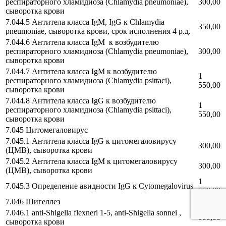
респираторного хламидиоза (Chlamydia pneumoniae),
300,00
сыворотка крови
7.044.5 Антитела класса IgM, IgG к Chlamydia
350,00
pneumoniae, сыворотка крови, срок исполнения 4 р.д.
7.044.6 Антитела класса IgM к возбудителю
респираторного хламидиоза (Chlamydia pneumoniae),
300,00
сыворотка крови
7.044.7 Антитела класса IgM к возбудителю
1
респираторного хламидиоза (Chlamydia psittaci),
550,00
сыворотка крови
7.044.8 Антитела класса IgG к возбудителю
1
респираторного хламидиоза (Chlamydia psittaci),
550,00
сыворотка крови
7.045 Цитомегаловирус
7.045.1 Антитела класса IgG к цитомегаловирусу
300,00
(ЦМВ), сыворотка крови
7.045.2 Антитела класса IgM к цитомегаловирусу
300,00
(ЦМВ), сыворотка крови
1
7.045.3 Определение авидности IgG к Cytomegalovirus
550,00
7.046 Шигеллез
7.046.1 anti-Shigella flexneri 1-5, anti-Shigella sonnei ,
900,00
сыворотка крови