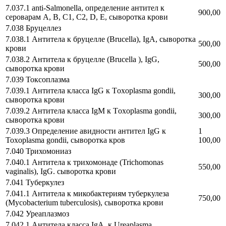
7.037.1 anti-Salmonella, определение антител к
900,00
сероварам A, B, C1, C2, D, E, сыворотка крови
7.038 Бруцеллез
7.038.1 Антитела к бруцелле (Brucella), IgА, сыворотка
500,00
крови
7.038.2 Антитела к бруцелле (Brucella ), IgG,
500,00
сыворотка крови
7.039 Токсоплазма
7.039.1 Антитела класса IgG к Тoxoplasma gondii,
300,00
сыворотка крови
7.039.2 Антитела класса IgM к Тoxoplasma gondii,
300,00
сыворотка крови
7.039.3 Определение авидности антител IgG к
1
Toxoplasma gondii, сыворотка кров
100,00
7.040 Трихомониаз
7.040.1 Антитела к трихомонаде (Trichomonas
550,00
vaginalis), IgG. сыворотка крови
7.041 Туберкулез
7.041.1 Антитела к микобактериям туберкулеза
750,00
(Mycobacterium tuberculosis), сыворотка крови
7.042 Уреаплазмоз
7.042.1 Антитела класса IgA к Ureaplasma