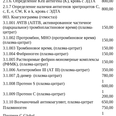
2.1.6. Определение Kell антигена (K), кровь с ЭДТА
800,00
2.1.7 Определение наличия антигенов эритроцитов C,
800,00
c, E, e, CW, K и k, кровь с ЭДТА
003. Коагулограмма (гемостаз)
3.1.001 АЧТВ (АПТВ, активированное частичное
(парциальное) тромбопластиновое время) (плазма-
150,00
цитрат)
3.1.002 Протромбин, МНО (протромбиновое время)
150,00
(плазма-цитрат)
3.1.003 Тромбиновое время, (плазма-цитрат)
150,00
3.1.004 Фибриноген (плазма-цитрат)
150,00
3.1.005 Растворимые фибрин-мономерные комплексы
150,00
(РФМК), (плазма-цитрат)
3.1.006 Антитромбин III (АТ III) (плазма-цитрат)
350,00
3.1.007 Д-димер (плазма-цитрат)
780,00
1
3.1.008 Протеин S (плазма-цитрат)
600,00
1
3.1.009 Протеин С (плазма-цитрат)
200,00
3.1.10 Волчаночный антикоагулянт, плазма-цитрат
650,00
Плазминоген
750,00
1
Протеин С Global