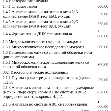
1.4 Исследование эякулята
1.4.1 Спермограмма
800,00
1.4.2 Антиспермальные антитела класса IgA
550,00
количественно (MAR-тест IgA), эякулят
1.4.3 Антиспермальные антитела класса IgG
550,00
количественно (MAR-тест IgG), эякулят
5
1.4.4 Фрагментация ДНК сперматозоида
000,00
1.5 Микроскопическое исследование мокроты
1.5.1 Микроскопическое исследование мокроты
300,00
1.6 Исследования мазка со слизистой оболочки носа
(риноцитограмма)
1.6.1 Микроскоскопическое исследование мазка со
300,00
слизистой оболочки носа
002. Изосерологические исследования
2.1.1 Группа крови + резус-принадлежность (кровь с
250,00
ЭДТА)
2.1.3 Антитела к антигенам эритроцитов, суммарные
(в т.ч. к Rh-фактору, кроме АТ по системе AB0) с
450,00
определением титра, кровь с ЭДТА
1
2.1.5 Антитела по системе AB0, сыворотка крови
000,00