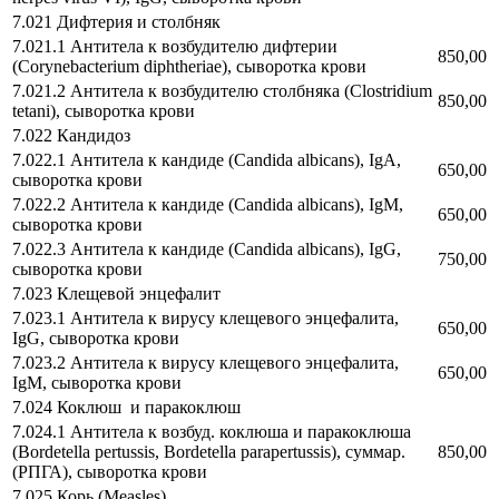
7.021 Дифтерия и столбняк
7.021.1 Антитела к возбудителю дифтерии
850,00
(Corynebacterium diphtheriae), сыворотка крови
7.021.2 Антитела к возбудителю столбняка (Clostridium
850,00
tetani), сыворотка крови
7.022 Кандидоз
7.022.1 Антитела к кандиде (Candida albicans), IgA,
650,00
сыворотка крови
7.022.2 Антитела к кандиде (Candida albicans), IgM,
650,00
сыворотка крови
7.022.3 Антитела к кандиде (Candida albicans), IgG,
750,00
сыворотка крови
7.023 Клещевой энцефалит
7.023.1 Антитела к вирусу клещевого энцефалита,
650,00
IgG, сыворотка крови
7.023.2 Антитела к вирусу клещевого энцефалита,
650,00
IgM, сыворотка крови
7.024 Коклюш и паракоклюш
7.024.1 Антитела к возбуд. коклюша и паракоклюша
(Bordetella pertussis, Bordetella parapertussis), суммар.
850,00
(РПГА), сыворотка крови
7.025 Корь (Measles)