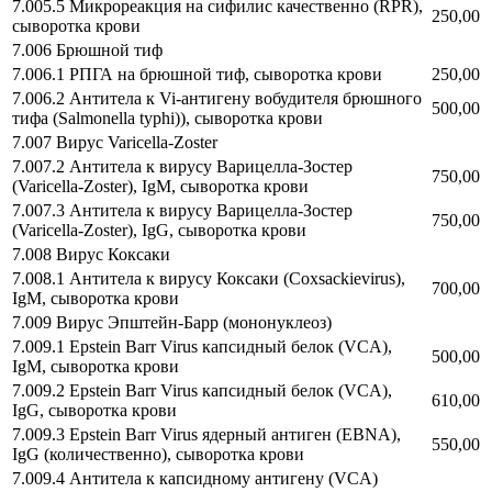
7.005.5 Микрореакция на сифилис качественно (RPR),
250,00
сыворотка крови
7.006 Брюшной тиф
7.006.1 РПГА на брюшной тиф, сыворотка крови
250,00
7.006.2 Антитела к Vi-aнтигену вобудителя брюшного
500,00
тифа (Salmonella typhi)), сыворотка крови
7.007 Вирус Varicella-Zoster
7.007.2 Антитела к вирусу Варицелла-Зостер
750,00
(Varicella-Zoster), IgM, сыворотка крови
7.007.3 Антитела к вирусу Варицелла-Зостер
750,00
(Varicella-Zoster), IgG, сыворотка крови
7.008 Вирус Коксаки
7.008.1 Антитела к вирусу Коксаки (Coxsackievirus),
700,00
IgM, сыворотка крови
7.009 Вирус Эпштейн-Барр (мононуклеоз)
7.009.1 Epstein Barr Virus капсидный белок (VCA),
500,00
IgM, сыворотка крови
7.009.2 Epstein Barr Virus капсидный белок (VCA),
610,00
IgG, сыворотка крови
7.009.3 Epstein Barr Virus ядерный антиген (EBNA),
550,00
IgG (количественно), сыворотка крови
7.009.4 Антитела к капсидному антигену (VCA)