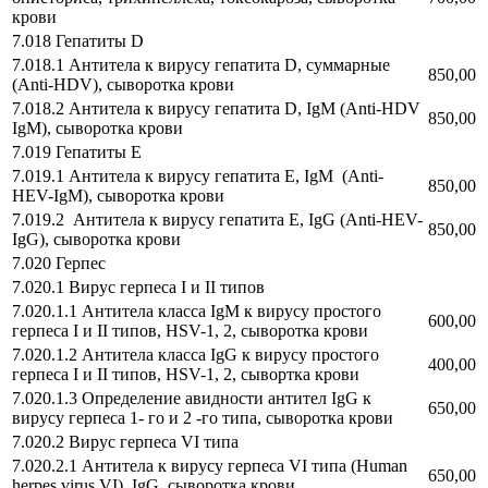
крови
7.018 Гепатиты D
7.018.1 Антитела к вирусу гепатита D, суммарные
850,00
(Anti-HDV), сыворотка крови
7.018.2 Антитела к вирусу гепатита D, IgM (Anti-HDV
850,00
IgM), сыворотка крови
7.019 Гепатиты E
7.019.1 Антитела к вирусу гепатита Е, IgM (Anti-
850,00
HEV-IgM), сыворотка крови
7.019.2 Антитела к вирусу гепатита Е, IgG (Anti-HEV-
850,00
IgG), сыворотка крови
7.020 Герпес
7.020.1 Вирус герпеса I и II типов
7.020.1.1 Антитела класса IgМ к вирусу простого
600,00
герпеса I и II типов, HSV-1, 2, сыворотка крови
7.020.1.2 Антитела класса IgG к вирусу простого
400,00
герпеса I и II типов, HSV-1, 2, сывортка крови
7.020.1.3 Определение авидности антител IgG к
650,00
вирусу герпеса 1- го и 2 -го типа, сыворотка крови
7.020.2 Вирус герпеса VI типа
7.020.2.1 Антитела к вирусу герпеса VI типа (Human
650,00
herpes virus VI), IgG, сыворотка крови