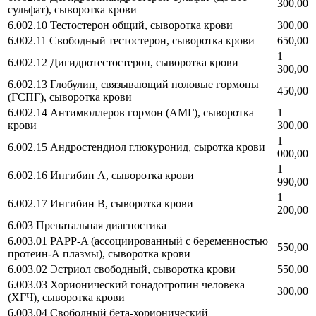
300,00
сульфат), сыворотка крови
6.002.10 Тестостерон общий, сыворотка крови
300,00
6.002.11 Свободный тестостерон, сыворотка крови
650,00
1
6.002.12 Дигидротестостерон, сыворотка крови
300,00
6.002.13 Глобулин, связывающий половые гормоны
450,00
(ГСПГ), сыворотка крови
6.002.14 Антимюллеров гормон (АМГ), сыворотка
1
крови
300,00
1
6.002.15 Андростендиол глюкуронид, сыротка крови
000,00
1
6.002.16 Ингибин А, сыворотка крови
990,00
1
6.002.17 Ингибин В, сыворотка крови
200,00
6.003 Пренатальная диагностика
6.003.01 PAPP-A (ассоциированный с беременностью
550,00
протеин-А плазмы), сыворотка крови
6.003.02 Эстриол свободный, сыворотка крови
550,00
6.003.03 Хорионический гонадотропин человека
300,00
(ХГЧ), сыворотка крови
6.003.04 Свободный бета-хорионический