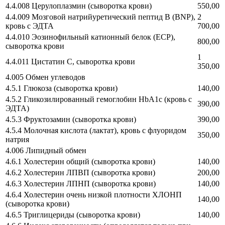
4.4.008 Церулоплазмин (сыворотка крови)
550,00
4.4.009 Мозговой натрийуретический пептид B (BNP),
2
кровь с ЭДТА
700,00
4.4.010 Эозинофильный катионный белок (ECP),
800,00
сыворотка крови
1
4.4.011 Цистатин C, сыворотка крови
350,00
4.005 Обмен углеводов
4.5.1 Глюкоза (сыворотка крови)
140,00
4.5.2 Гликозилированный гемоглобин HbA1c (кровь с
390,00
ЭДТА)
4.5.3 Фруктозамин (сыворотка крови)
390,00
4.5.4 Молочная кислота (лактат), кровь с флуоридом
350,00
натрия
4.006 Липидный обмен
4.6.1 Холестерин общий (сыворотка крови)
140,00
4.6.2 Холестерин ЛПВП (сыворотка крови)
200,00
4.6.3 Холестерин ЛПНП (сыворотка крови)
140,00
4.6.4 Холестерин очень низкой плотности ХЛОНП
140,00
(сыворотка крови)
4.6.5 Триглицериды (сыворотка крови)
140,00