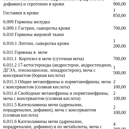
дофамин) и серотонин в крови
900,00
1
Гистамин в крови
850,00
6.009 Гормоны желудка
6.009.1 Гастрин, сыворотка крови
700,00
6.010 Гормоны жировой ткани
1
6.010.1 Лептин, сыворотка крови
200,00
6.011 Гормоны в моче
6.011.1 Кортизол в моче (суточная моча)
700,00
6.011.2 17-кетостероиды (андростерон, андростендион,
1
ДГЭА, этиохоланолон, эпиадростерон), моча с
500,00
консервантом (борная кислота)
6.011.3 Общие метанефрины и норметанефрины, моча
2
с консервантом (соляная кислота)
100,00
6.011.4 Свободные метанефрины и норметанефрины,
2
моча с консервантом (соляная кислота)
100,00
6.011.5 Катехоламины мочи (адреналин,
2
норадреналин, дофамин), моча с консервантом
100,00
(соляная кислота)
6.011.6 Катехоламины мочи (адреналин,
4
норадреналин, дофамин) и их метаболиты, моча с