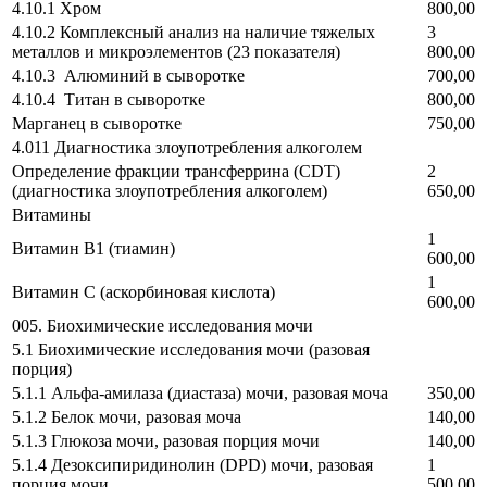
4.10.1 Хром
800,00
4.10.2 Комплексный анализ на наличие тяжелых
3
металлов и микроэлементов (23 показателя)
800,00
4.10.3 Алюминий в сыворотке
700,00
4.10.4 Титан в сыворотке
800,00
Марганец в сыворотке
750,00
4.011 Диагностика злоупотребления алкоголем
Определение фракции трансферрина (CDT)
2
(диагностика злоупотребления алкоголем)
650,00
Витамины
1
Витамин B1 (тиамин)
600,00
1
Витамин С (аскорбиновая кислота)
600,00
005. Биохимические исследования мочи
5.1 Биохимические исследования мочи (разовая
порция)
5.1.1 Альфа-амилаза (диастаза) мочи, разовая моча
350,00
5.1.2 Белок мочи, разовая моча
140,00
5.1.3 Глюкоза мочи, разовая порция мочи
140,00
5.1.4 Дезоксипиридинолин (DPD) мочи, разовая
1
порция мочи
500,00