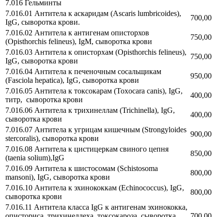
7.016 Гельминты
7.016.01 Антитела к аскаридам (Ascaris lumbricoides),
700,00
IgG, сыворотка крови.
7.016.02 Антитела к антигенам описторхов
750,00
(Opisthorchis felineus), IgM, сыворотка крови
7.016.03 Антитела к описторхам (Opisthorchis felineus),
750,00
IgG, сыворотка крови
7.016.04 Антитела к печеночным сосальщикам
950,00
(Fasciola hepatica), IgG, сыворотка крови
7.016.05 Антитела к токсокарам (Toxocara canis), IgG,
400,00
титр, сыворотка крови
7.016.06 Антитела к трихинеллам (Trichinella), IgG,
400,00
сыворотка крови
7.016.07 Антитела к угрицам кишечным (Strongyloides
900,00
stercoralis), сыворотка крови
7.016.08 Антитела к цистицеркам свиного цепня
850,00
(taenia solium),IgG
7.016.09 Антитела к шистосомам (Schistosoma
800,00
mansoni), IgG, сыворотка крови
7.016.10 Антитела к эхинококкам (Echinococcus), IgG,
800,00
сыворотка крови
7.016.11 Антитела класса IgG к антигенам эхинококка,
описториса, трихинеллеха, токсокароза, сыворотка
700,00