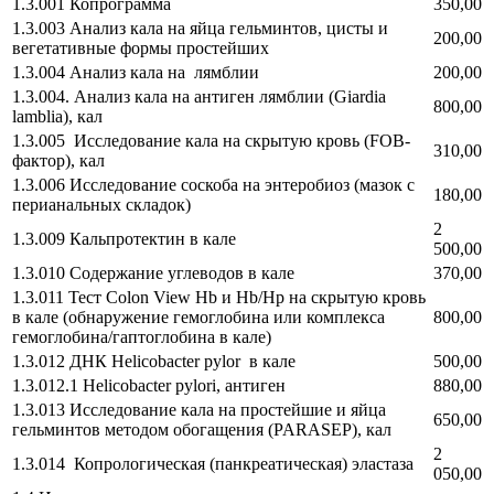
1.3.001 Копрограмма
350,00
1.3.003 Анализ кала на яйца гельминтов, цисты и
200,00
вегетативные формы простейших
1.3.004 Анализ кала на лямблии
200,00
1.3.004. Анализ кала на антиген лямблии (Giardia
800,00
lamblia), кал
1.3.005 Исследование кала на скрытую кровь (FOB-
310,00
фактор), кал
1.3.006 Исследование соскоба на энтеробиоз (мазок с
180,00
перианальных складок)
2
1.3.009 Кальпротектин в кале
500,00
1.3.010 Содержание углеводов в кале
370,00
1.3.011 Тест Colon View Hb и Hb/Hp на скрытую кровь
в кале (обнаружение гемоглобина или комплекса
800,00
гемоглобина/гаптоглобина в кале)
1.3.012 ДНК Helicobacter pylor в кале
500,00
1.3.012.1 Helicobacter pylori, антиген
880,00
1.3.013 Исследование кала на простейшие и яйца
650,00
гельминтов методом обогащения (PARASEP), кал
2
1.3.014 Копрологическая (панкреатическая) эластаза
050,00