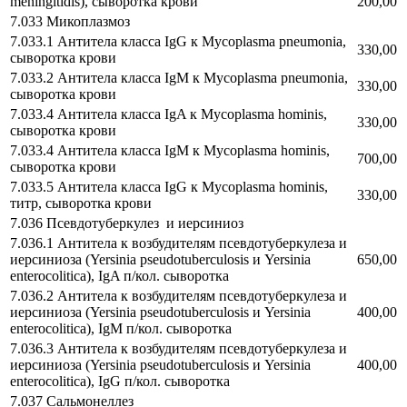
meningitidis), сыворотка крови
200,00
7.033 Микоплазмоз
7.033.1 Антитела класса IgG к Mycoplasma pneumonia,
330,00
сыворотка крови
7.033.2 Антитела класса IgM к Mycoplasma pneumonia,
330,00
сыворотка крови
7.033.4 Антитела класса IgA к Mycoplasma hominis,
330,00
сыворотка крови
7.033.4 Антитела класса IgМ к Mycoplasma hominis,
700,00
сыворотка крови
7.033.5 Антитела класса IgG к Mycoplasma hominis,
330,00
титр, сыворотка крови
7.036 Псевдотуберкулез и иерсиниоз
7.036.1 Антитела к возбудителям псевдотуберкулеза и
иерсиниоза (Yersinia pseudotuberculosis и Yersinia
650,00
enterocolitica), IgA п/кол. сыворотка
7.036.2 Антитела к возбудителям псевдотуберкулеза и
иерсиниоза (Yersinia pseudotuberculosis и Yersinia
400,00
enterocolitica), IgM п/кол. сыворотка
7.036.3 Антитела к возбудителям псевдотуберкулеза и
иерсиниоза (Yersinia pseudotuberculosis и Yersinia
400,00
enterocolitica), IgG п/кол. сыворотка
7.037 Сальмонеллез