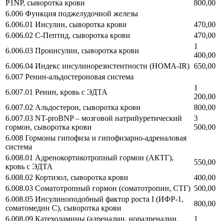
P1NP, сыворотка крови
800,00
6.006 Функция поджелудочной железы
6.006.01 Инсулин, сыворотка крови
470,00
6.006.02 С-Пептид, сыворотка крови
470,00
1
6.006.03 Проинсулин, сыворотка крови
400,00
6.006.04 Индекс инсулинорезистентности (HOMA-IR)
650,00
6.007 Ренин-альдостероновая система
1
6.007.01 Ренин, кровь с ЭДТА
200,00
6.007.02 Альдостерон, сыворотка крови
800,00
6.007.03 NT-proBNP – мозговой натрийуретический
3
гормон, сыворотка крови
500,00
6.008 Гормоны гипофиза и гипофизарно-адреналовая
система
6.008.01 Адренокортикотропный гормон (АКТГ),
550,00
кровь с ЭДТА
6.008.02 Кортизол, сыворотка крови
400,00
6.008.03 Соматотропный гормон (соматотропин, СТГ)
500,00
6.008.05 Инсулиноподобный фактор роста I (ИФР-1,
800,00
соматомедин С), сыворотка крови
6.008.09 Катехоламины (адреналин, норадреналин,
1