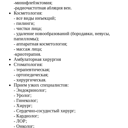
-минифлебэктомия;
-радиочастотная абляция вен.
Косметология:
- все виды инъекций;
- пилинги;
- чистки лица;
- удаление новообразований (бородавки, невусы,
папилломы);
- аппаратная косметология;
- массаж лица;
-криотерапия.
Амбулаторная хирургия
Стоматология:
- терапевтическая;
- ортопедическая;
- хирургическая.
Прием узких специалистов:
- Эндокринолог;
- Уролог;
- Гинеколог;
- Хирург;
- Сердечно-сосудистый хирург;
- Кардиолог;
- ЛОР;
- Онколог;